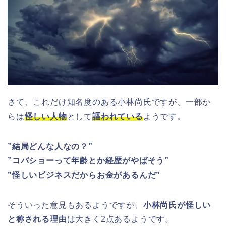
さて、これだけ知名度のある小林尚氏ですが、一部か
らは
怪しい人物
として
謳われている
ようです。
”結局どんな人なの？”
”コバショーって年齢とか経歴がやばそう”
”怪しいビジネスだからお金があるんだ”
そういった意見もあるようですが、
小林尚氏が怪しい
と称される理由
は大きく2点あるようです。