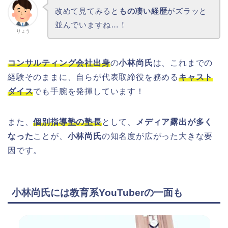
改めて見てみると
もの凄い経歴
がズラッと
並んでいますね…！
りょう
コンサルティング会社出身
の
小林尚氏
は、これまでの
経験そのままに、自らが代表取締役を務める
キャスト
ダイス
でも手腕を発揮しています！
また、
個別指導塾の塾長
として、
メディア露出が多く
なった
ことが、
小林尚氏
の知名度が広がった大きな要
因です。
小林尚氏には教育系YouTuberの一面も