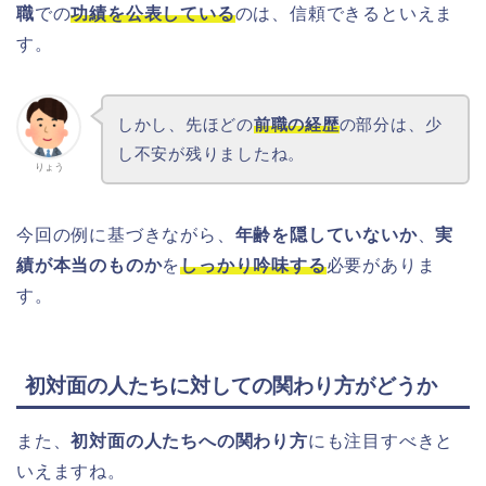
職
での
功績を公表している
のは、信頼できるといえま
す。
しかし、先ほどの
前職の経歴
の部分は、少
し不安が残りましたね。
りょう
今回の例に基づきながら、
年齢を隠していないか
、
実
績が本当のものか
を
しっかり吟味する
必要がありま
す。
初対面の人たちに対しての関わり方がどうか
また、
初対面の人たちへの関わり方
にも注目すべきと
いえますね。