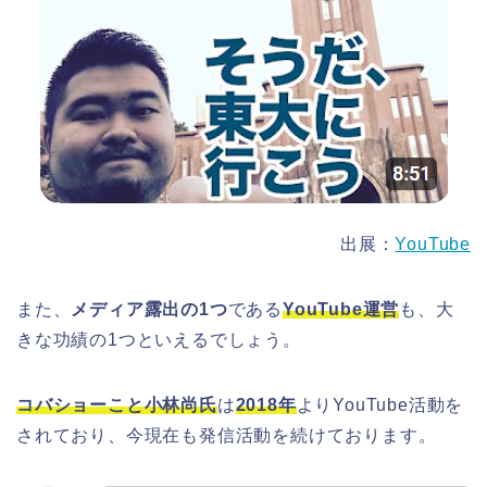
出展：
YouTube
また、
メディア露出の1つ
である
YouTube運営
も、大
きな功績の1つといえるでしょう。
コバショーこと小林尚氏
は
2018年
よりYouTube活動を
されており、今現在も発信活動を続けております。