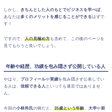
しかし、
きちんとした人のもとでビジネスを学べば
、
あなたは
多くのメリットを感じることができる
はずで
す！
ですので、
人の見極め方
も含めて、この後のページを
見てもらうと良いでしょう。
年齢や経歴、功績を包み隠さず公開している人
やはり、
プロフィール
や
実績
を包み隠さず公表してい
る人は、
信頼できる人
といっても過言ではありませ
ん。
今回の
小林尚氏
の例だと、
35歳という年齢
、
大学
や
前