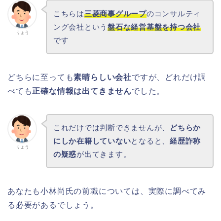
こちらは
三菱商事グループ
のコンサルティ
ング会社という
盤石な経営基盤を持つ会社
りょう
です
どちらに至っても
素晴らしい会社
ですが、どれだけ調
べても
正確な情報は出てきません
でした。
これだけでは判断できませんが、
どちらか
にしか在籍していない
となると、
経歴詐称
りょう
の疑惑
が出てきます。
あなたも小林尚氏の前職については、実際に調べてみ
る必要があるでしょう。