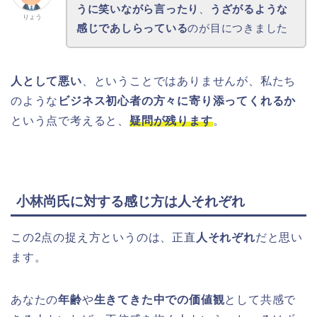
うに笑いながら言ったり
、
うざがるような
りょう
感じであしらっている
のが目につきました
人として悪い
、ということではありませんが、私たち
のような
ビジネス初心者の方々に寄り添ってくれるか
という点で考えると、
疑問が残ります
。
小林尚氏に対する感じ方は人それぞれ
この2点の捉え方というのは、正直
人それぞれ
だと思い
ます。
あなたの
年齢
や
生きてきた中での価値観
として共感で