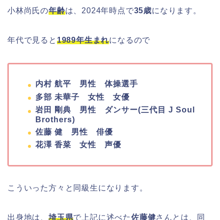
小林尚氏の
年齢
は、2024年時点で
35歳
になります。
年代で見ると
1989年生まれ
になるので
内村 航平 男性 体操選手
多部 未華子 女性 女優
岩田 剛典 男性 ダンサー(三代目 J Soul
Brothers)
佐藤 健 男性 俳優
花澤 香菜 女性 声優
こういった方々と同級生になります。
出身地は、
埼玉県
で上記に述べた
佐藤健
さんとは、同