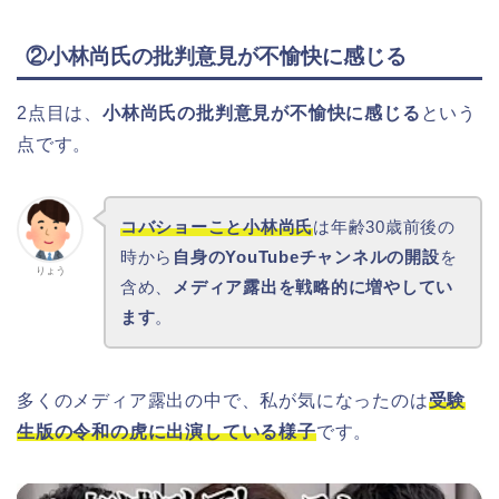
②小林尚氏の批判意見が不愉快に感じる
2点目は、
小林尚氏の批判意見が不愉快に感じる
という
点です。
コバショーこと小林尚氏
は年齢30歳前後の
時から
自身のYouTubeチャンネルの開設
を
りょう
含め、
メディア露出を戦略的に増やしてい
ます
。
多くのメディア露出の中で、私が気になったのは
受験
生版の令和の虎に出演している様子
です。