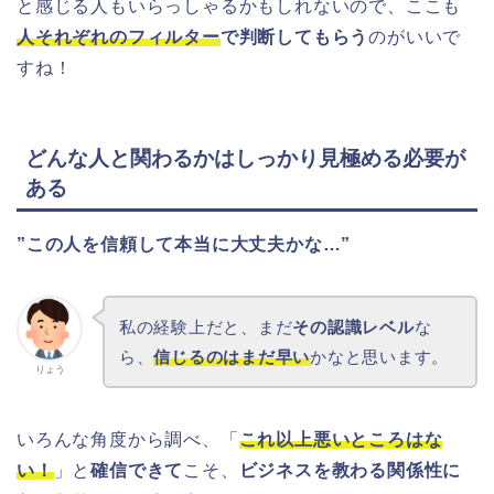
と感じる人もいらっしゃるかもしれないので、ここも
人それぞれのフィルター
で判断してもらう
のがいいで
すね！
どんな人と関わるかはしっかり見極める必要が
ある
”この人を信頼して本当に大丈夫かな…”
私の経験上だと、まだ
その認識レベル
な
ら、
信じるのはまだ早い
かなと思います。
りょう
いろんな角度から調べ、「
これ以上悪いところはな
い！
」と
確信できて
こそ、
ビジネスを教わる関係性に