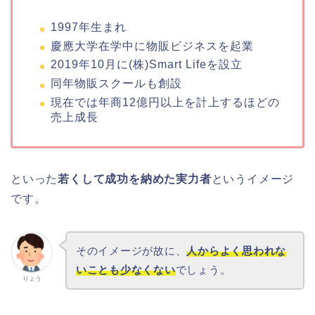
1997年生まれ
慶應大学在学中に物販ビジネスを起業
2019年10月に(株)Smart Lifeを設立
同年物販スクールも創設
現在では年商12億円以上を計上するほどの
売上成長
といった
若くして成功を納めた実力者
というイメージ
です。
そのイメージが故に、
人からよく思われな
いことも少なくない
でしょう。
りょう