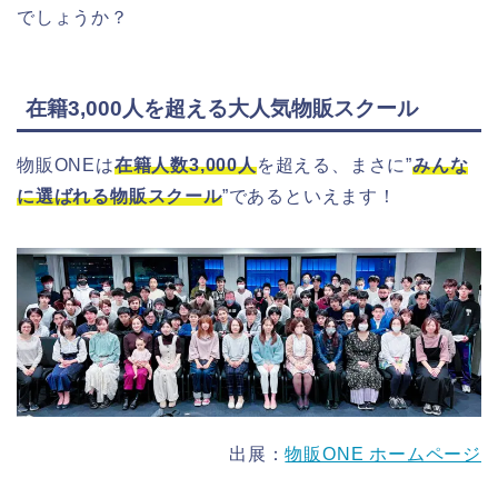
でしょうか？
在籍3,000人を超える大人気物販スクール
物販ONEは
在籍人数3,000人
を超える、まさに”
みんな
に選ばれる物販スクール
”であるといえます！
出展：
物販ONE ホームページ