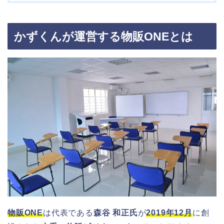
かずくんが運営する物販ONEとは
物販ONE
は代表である
森谷 和正氏
が
2019年12月
に創