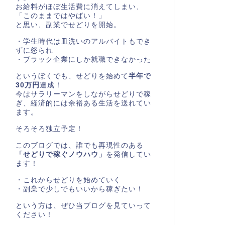
お給料がほぼ生活費に消えてしまい、
「このままではやばい！」
と思い、副業でせどりを開始。
・学生時代は皿洗いのアルバイトもでき
ずに怒られ
・ブラック企業にしか就職できなかった
というぼくでも、せどりを始めて
半年で
30万円
達成！
今はサラリーマンをしながらせどりで稼
ぎ、経済的には余裕ある生活を送れてい
ます。
そろそろ独立予定！
このブログでは、誰でも再現性のある
「せどりで稼ぐノウハウ」
を発信してい
ます！
・これからせどりを始めていく
・副業で少しでもいいから稼ぎたい！
という方は、ぜひ当ブログを見ていって
ください！