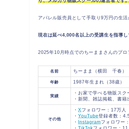
り、メルカリ物販スクールの運営者です
アパレル販売員として手取り9万円の生活
現在は延べ4,000名以上の受講生を指導
2025年10月時点でのちーままさんのプ
ちーまま（横田 千春）
名前
1987年生まれ（38歳）
年齢
・お家で学べる物販スクー
実績
・新聞、雑誌掲載、書籍
・
X
フォロワー：17万人
・
YouTube
登録者数：4.
その他
・
Instagram
フォロワー：
・
TikTok
フォロワー：11