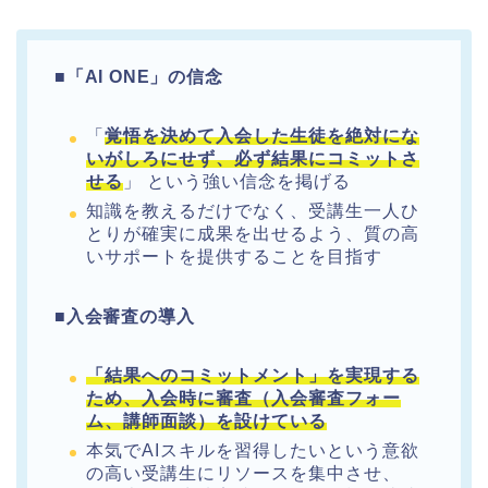
■
「AI ONE」の信念
「
覚悟を決めて入会した生徒を絶対にな
いがしろにせず、必ず結果にコミットさ
せる
」
という強い信念を掲げる
知識を教えるだけでなく、受講生一人ひ
とりが確実に成果を出せるよう、質の高
いサポートを提供することを目指す
■
入会審査の導入
「結果へのコミットメント」を実現する
ため、入会時に審査（入会審査フォー
ム、講師面談）を設けている
本気でAIスキルを習得したいという意欲
の高い受講生にリソースを集中させ、