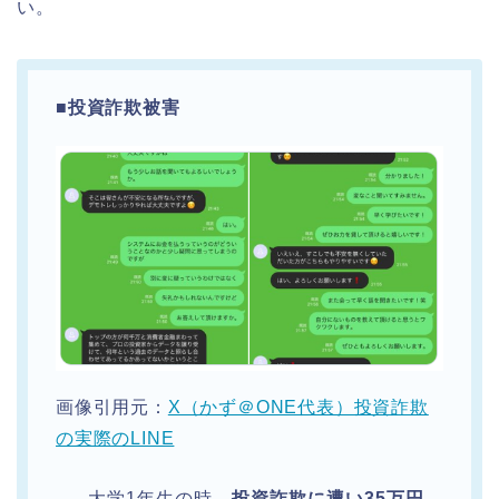
い。
■
投資詐欺被害
画像引用元：
X（かず＠ONE代表）投資詐欺
の実際のLINE
大学1年生の時、
投資詐欺に遭い35万円